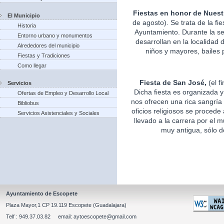
Fiestas en honor de Nuest
El Municipio
de agosto). Se trata de la fi
Historia
Ayuntamiento. Durante la s
Entorno urbano y monumentos
desarrollan en la localidad 
Alrededores del municipio
niños y mayores, bailes p
Fiestas y Tradiciones
Como llegar
Fiesta de San José,
(el f
Servicios
Dicha fiesta es organizada 
Ofertas de Empleo y Desarrollo Local
nos ofrecen una rica sangría 
Bibliobus
oficios religiosos se procede
Servicios Asistenciales y Sociales
llevado a la carrera por el m
muy antigua, sólo d
Ayuntamiento de Escopete
Plaza Mayor,1 CP 19.119 Escopete (Guadalajara)
Telf : 949.37.03.82 email: aytoescopete@gmail.com