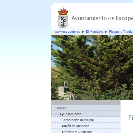
www.escopete.es
El Municipio
Fiestas y Tradic
Saludo
El Ayuntamiento
F
Corporación municipal
Tablón de anuncios
Trámites y Gestiones