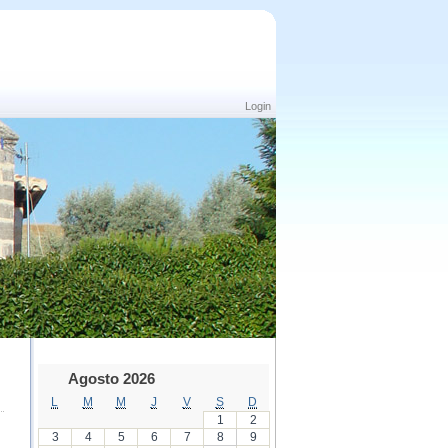
Login
Agosto 2026
L
M
M
J
V
S
D
1
2
3
4
5
6
7
8
9