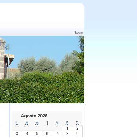
Login
Agosto 2026
L
M
M
J
V
S
D
1
2
3
4
5
6
7
8
9