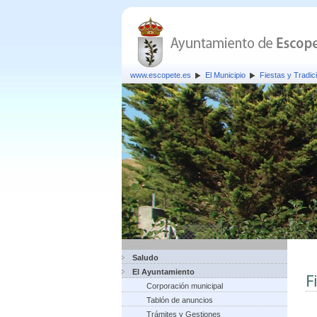
www.escopete.es
El Municipio
Fiestas y Tradic
Saludo
El Ayuntamiento
F
Corporación municipal
Tablón de anuncios
Trámites y Gestiones