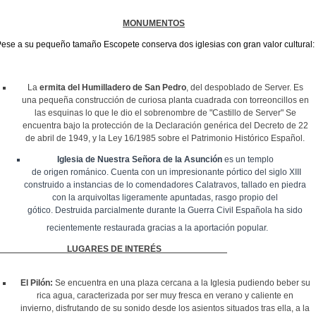
MONUMENTOS
ese a su pequeño tamaño Escopete conserva dos iglesias con gran valor cultural:
La
ermita del Humilladero de San Pedro
, del despoblado de Server. Es
una pequeña construcción de curiosa planta cuadrada con torreoncillos en
las esquinas lo que le dio el sobrenombre de "Castillo de Server"
Se
encuentra bajo la protección de la Declaración genérica del Decreto de 22
de abril de 1949, y la Ley 16/1985 sobre el Patrimonio Histórico Español.
Iglesia
de Nuestra Señora de la Asunción
es un templo
de
origen
románico. Cuenta con un impresionante pórtico del siglo XIII
construido a instancias de lo comendadores Calatravos, tallado en piedra
con la arquivoltas ligeramente apuntadas, rasgo propio del
gótico. Destruida parcialmente durante la Guerra Civil Esp
añola ha sido
recientemente restaurada gracias a la aportación popular.
LUGARES DE INTERÉS
El Pilón:
Se encuentra en una p
laza cercana a la Iglesia pudiendo beber su
rica agua, caracterizada por ser muy fresca en verano y caliente en
invierno, disfrutando de su sonido desde los asientos situados tras ella, a la