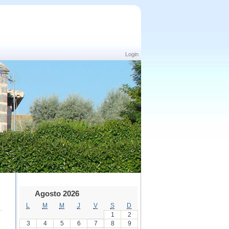
Login
Agosto 2026
L
M
M
J
V
S
D
1
2
3
4
5
6
7
8
9