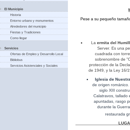
El Municipio
Historia
Pese a su pequeño tamaño 
Entorno urbano y monumentos
Alrededores del municipio
Fiestas y Tradiciones
Como llegar
La
ermita del Humil
Server. Es una pe
Servicios
cuadrada con torreo
Ofertas de Empleo y Desarrollo Local
sobrenombre de "Ca
Bibliobus
protección de la Decla
Servicios Asistenciales y Sociales
de 1949, y la Ley 16/1
Iglesia
de Nuestr
de
origen
románico.
siglo XIII const
Calatravos, tallado 
apuntadas, rasgo pr
durante la Guerra
restaurada gr
LUGARES