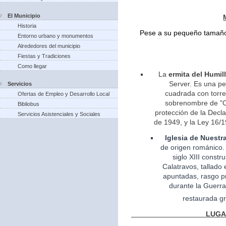
El Municipio
Historia
Pese a su pequeño tamaño 
Entorno urbano y monumentos
Alrededores del municipio
Fiestas y Tradiciones
Como llegar
La
ermita del Humil
Server. Es una pe
Servicios
cuadrada con torreo
Ofertas de Empleo y Desarrollo Local
sobrenombre de "Ca
Bibliobus
protección de la Decla
Servicios Asistenciales y Sociales
de 1949, y la Ley 16/1
Iglesia
de Nuestr
de
origen
románico.
siglo XIII const
Calatravos, tallado 
apuntadas, rasgo pr
durante la Guerra
restaurada gr
LUGARES