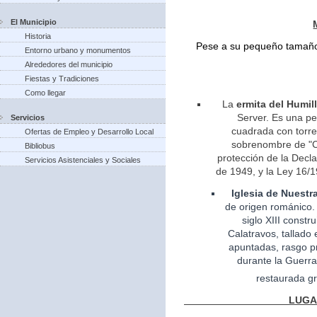
El Municipio
Historia
Pese a su pequeño tamaño 
Entorno urbano y monumentos
Alrededores del municipio
Fiestas y Tradiciones
Como llegar
La
ermita del Humil
Server. Es una pe
Servicios
cuadrada con torreo
Ofertas de Empleo y Desarrollo Local
sobrenombre de "Ca
Bibliobus
protección de la Decla
Servicios Asistenciales y Sociales
de 1949, y la Ley 16/1
Iglesia
de Nuestr
de
origen
románico.
siglo XIII const
Calatravos, tallado 
apuntadas, rasgo pr
durante la Guerra
restaurada gr
LUGARES