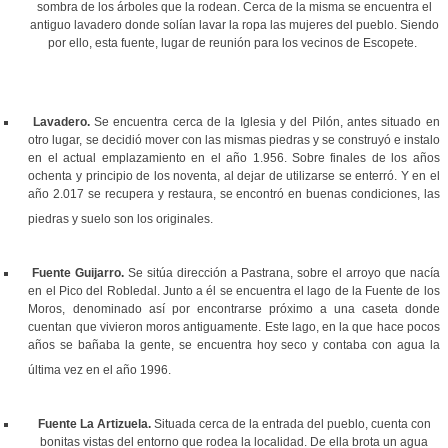
sombra de los árboles que la rodean. Cerca de la misma se encuentra el
antiguo lavadero donde solían lavar la ropa las mujeres del pueblo. Siendo
por ello,
esta fuente, lugar de reunión para los vecinos de Escopete.
Lavadero.
Se encuentra cerca de la Iglesia y del Pilón, antes situado en
otro lugar, se decidió mover con las mismas piedras y se construyó e instalo
en el actual emplazamiento en el año 1.956. Sobre finales de los años
ochenta y principio de los noventa, al dejar de utilizarse se enterró. Y en el
año 2.017 se recupera y restaura, se encontró en buenas condiciones, las
piedras y suelo son los originales.
Fuente Guijarro.
Se sitúa dirección a Pastrana, sobre el arroyo que nacía
en el Pico del Robledal. Junto a él se encuentra el lago de la Fuente de los
Moros, denominado así por encontrarse próximo a una caseta donde
cuentan que vivieron moros antiguamente. Este lago, en la que hace pocos
años se bañaba la gente, se encuentra hoy seco y contaba con agua la
última vez en el año 1996.
Fuente La Artizuela.
Situada cerca de la entrada del pueblo, cuenta con
bonitas vistas del entorno que rodea la localidad. De ella brota un agua