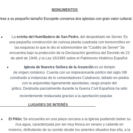
MONUMENTOS
ese a su pequeño tamaño Escopete conserva dos iglesias con gran valor cultural:
La
ermita del Humilladero de San Pedro
, del despoblado de Server. Es
una pequeña construcción de curiosa planta cuadrada con torreoncillos en
las esquinas lo que le dio el sobrenombre de "Castillo de Server"
Se
encuentra bajo la protección de la Declaración genérica del Decreto de 22
de abril de 1949, y la Ley 16/1985 sobre el Patrimonio Histórico Español.
Iglesia
de Nuestra Señora de la Asunción
es un templo
de
origen
románico. Cuenta con un impresionante pórtico del siglo XIII
construido a instancias de lo comendadores Calatravos, tallado en piedra
con la arquivoltas ligeramente apuntadas, rasgo propio del
gótico. Destruida parcialmente durante la Guerra Civil Esp
añola ha sido
recientemente restaurada gracias a la aportación popular.
LUGARES DE INTERÉS
El Pilón:
Se encuentra en una p
laza cercana a la Iglesia pudiendo beber su
rica agua, caracterizada por ser muy fresca en verano y caliente en
invierno, disfrutando de su sonido desde los asientos situados tras ella, a la