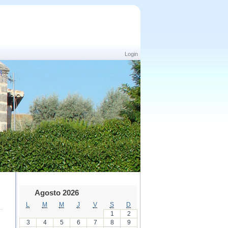
Login
Agosto 2026
L
M
M
J
V
S
D
1
2
3
4
5
6
7
8
9