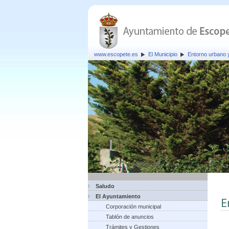
www.escopete.es
El Municipio
Entorno urbano
Saludo
El Ayuntamiento
E
Corporación municipal
Tablón de anuncios
Trámites y Gestiones