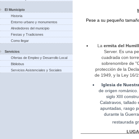
El Municipio
Historia
Pese a su pequeño tamaño 
Entorno urbano y monumentos
Alrededores del municipio
Fiestas y Tradiciones
Como llegar
La
ermita del Humil
Server. Es una pe
Servicios
cuadrada con torreo
Ofertas de Empleo y Desarrollo Local
sobrenombre de "Ca
Bibliobus
protección de la Decla
Servicios Asistenciales y Sociales
de 1949, y la Ley 16/1
Iglesia
de Nuestr
de
origen
románico.
siglo XIII const
Calatravos, tallado 
apuntadas, rasgo pr
durante la Guerra
restaurada gr
LUGARES