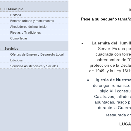
El Municipio
Historia
Pese a su pequeño tamaño 
Entorno urbano y monumentos
Alrededores del municipio
Fiestas y Tradiciones
Como llegar
La
ermita del Humil
Server. Es una pe
Servicios
cuadrada con torreo
Ofertas de Empleo y Desarrollo Local
sobrenombre de "Ca
Bibliobus
protección de la Decla
Servicios Asistenciales y Sociales
de 1949, y la Ley 16/1
Iglesia
de Nuestr
de
origen
románico.
siglo XIII const
Calatravos, tallado 
apuntadas, rasgo pr
durante la Guerra
restaurada gr
LUGARES