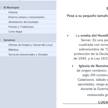
El Municipio
Historia
Pese a su pequeño tamaño 
Entorno urbano y monumentos
Alrededores del municipio
Fiestas y Tradiciones
Como llegar
La
ermita del Humil
Server. Es una pe
Servicios
cuadrada con torreo
Ofertas de Empleo y Desarrollo Local
sobrenombre de "Ca
Bibliobus
protección de la Decla
Servicios Asistenciales y Sociales
de 1949, y la Ley 16/1
Iglesia
de Nuestr
de
origen
románico.
siglo XIII const
Calatravos, tallado 
apuntadas, rasgo pr
durante la Guerra
restaurada gr
LUGARES