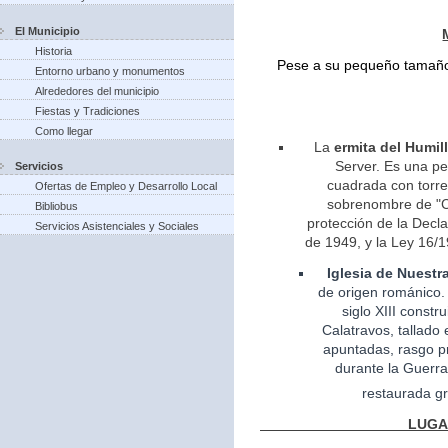
El Municipio
Historia
Pese a su pequeño tamaño 
Entorno urbano y monumentos
Alrededores del municipio
Fiestas y Tradiciones
Como llegar
La
ermita del Humil
Server. Es una pe
Servicios
cuadrada con torreo
Ofertas de Empleo y Desarrollo Local
sobrenombre de "Ca
Bibliobus
protección de la Decla
Servicios Asistenciales y Sociales
de 1949, y la Ley 16/1
Iglesia
de Nuestr
de
origen
románico.
siglo XIII const
Calatravos, tallado 
apuntadas, rasgo pr
durante la Guerra
restaurada gr
LUGARES