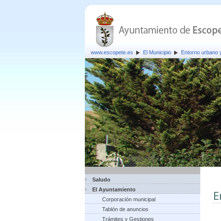
www.escopete.es
El Municipio
Entorno urbano
Saludo
El Ayuntamiento
E
Corporación municipal
Tablón de anuncios
Trámites y Gestiones