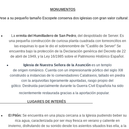
MONUMENTOS
ese a su pequeño tamaño Escopete conserva dos iglesias con gran valor cultural:
La
ermita del Humilladero de San Pedro
, del despoblado de Server. Es
una pequeña construcción de curiosa planta cuadrada con torreoncillos en
las esquinas lo que le dio el sobrenombre de "Castillo de Server"
Se
encuentra bajo la protección de la Declaración genérica del Decreto de 22
de abril de 1949, y la Ley 16/1985 sobre el Patrimonio Histórico Español.
Iglesia
de Nuestra Señora de la Asunción
es un templo
de
origen
románico. Cuenta con un impresionante pórtico del siglo XIII
construido a instancias de lo comendadores Calatravos, tallado en piedra
con la arquivoltas ligeramente apuntadas, rasgo propio del
gótico. Destruida parcialmente durante la Guerra Civil Esp
añola ha sido
recientemente restaurada gracias a la aportación popular.
LUGARES DE INTERÉS
El Pilón:
Se encuentra en una p
laza cercana a la Iglesia pudiendo beber su
rica agua, caracterizada por ser muy fresca en verano y caliente en
invierno, disfrutando de su sonido desde los asientos situados tras ella, a la