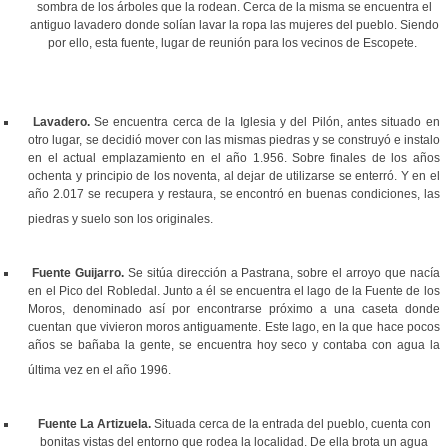
sombra de los árboles que la rodean. Cerca de la misma se encuentra el
antiguo lavadero donde solían lavar la ropa las mujeres del pueblo. Siendo
por ello,
esta fuente, lugar de reunión para los vecinos de Escopete.
Lavadero.
Se encuentra cerca de la Iglesia y del Pilón, antes situado en
otro lugar, se decidió mover con las mismas piedras y se construyó e instalo
en el actual emplazamiento en el año 1.956. Sobre finales de los años
ochenta y principio de los noventa, al dejar de utilizarse se enterró. Y en el
año 2.017 se recupera y restaura, se encontró en buenas condiciones, las
piedras y suelo son los originales.
Fuente Guijarro.
Se sitúa dirección a Pastrana, sobre el arroyo que nacía
en el Pico del Robledal. Junto a él se encuentra el lago de la Fuente de los
Moros, denominado así por encontrarse próximo a una caseta donde
cuentan que vivieron moros antiguamente. Este lago, en la que hace pocos
años se bañaba la gente, se encuentra hoy seco y contaba con agua la
última vez en el año 1996.
Fuente La Artizuela.
Situada cerca de la entrada del pueblo, cuenta con
bonitas vistas del entorno que rodea la localidad. De ella brota un agua