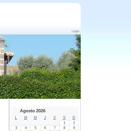
Login
Agosto 2026
L
M
M
J
V
S
D
1
2
3
4
5
6
7
8
9