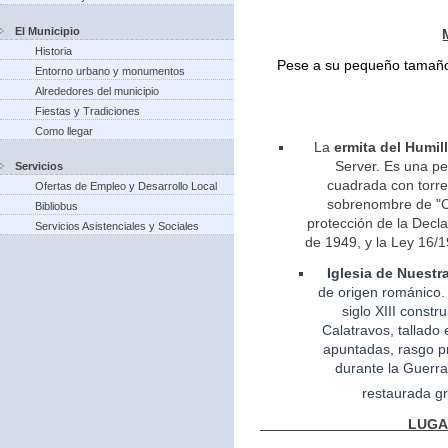
El Municipio
Historia
Pese a su pequeño tamaño 
Entorno urbano y monumentos
Alrededores del municipio
Fiestas y Tradiciones
Como llegar
La
ermita del Humil
Server. Es una pe
Servicios
cuadrada con torreo
Ofertas de Empleo y Desarrollo Local
sobrenombre de "Ca
Bibliobus
protección de la Decla
Servicios Asistenciales y Sociales
de 1949, y la Ley 16/1
Iglesia
de Nuestr
de
origen
románico.
siglo XIII const
Calatravos, tallado 
apuntadas, rasgo pr
durante la Guerra
restaurada gr
LUGARES