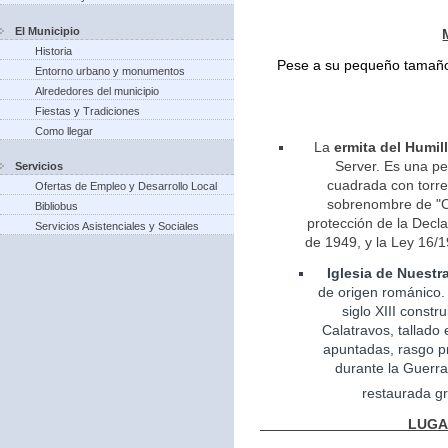
El Municipio
Historia
Pese a su pequeño tamaño 
Entorno urbano y monumentos
Alrededores del municipio
Fiestas y Tradiciones
Como llegar
La
ermita del Humil
Server. Es una pe
Servicios
cuadrada con torreo
Ofertas de Empleo y Desarrollo Local
sobrenombre de "Ca
Bibliobus
protección de la Decla
Servicios Asistenciales y Sociales
de 1949, y la Ley 16/1
Iglesia
de Nuestr
de
origen
románico.
siglo XIII const
Calatravos, tallado 
apuntadas, rasgo pr
durante la Guerra
restaurada gr
LUGARES