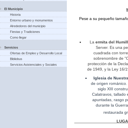
El Municipio
Historia
Pese a su pequeño tamaño 
Entorno urbano y monumentos
Alrededores del municipio
Fiestas y Tradiciones
Como llegar
La
ermita del Humil
Server. Es una pe
Servicios
cuadrada con torreo
Ofertas de Empleo y Desarrollo Local
sobrenombre de "Ca
Bibliobus
protección de la Decla
Servicios Asistenciales y Sociales
de 1949, y la Ley 16/1
Iglesia
de Nuestr
de
origen
románico.
siglo XIII const
Calatravos, tallado 
apuntadas, rasgo pr
durante la Guerra
restaurada gr
LUGARES