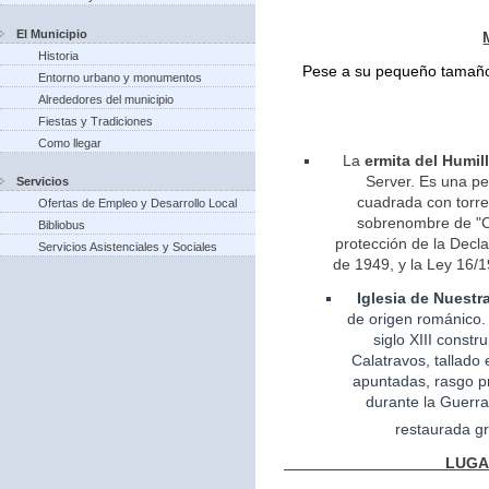
El Municipio
Historia
Pese a su pequeño tamaño 
Entorno urbano y monumentos
Alrededores del municipio
Fiestas y Tradiciones
Como llegar
La
ermita del Humil
Server. Es una pe
Servicios
cuadrada con torreo
Ofertas de Empleo y Desarrollo Local
sobrenombre de "Ca
Bibliobus
protección de la Decla
Servicios Asistenciales y Sociales
de 1949, y la Ley 16/1
Iglesia
de Nuestr
de
origen
románico.
siglo XIII const
Calatravos, tallado 
apuntadas, rasgo pr
durante la Guerra
restaurada gr
LUGARES