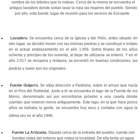
sombra de los árboles que la rodean. Cerca de la misma se encuentra el
antiguo lavadero donde solían lavar la ropa las mujeres del pueblo. Siendo
por ello,
esta fuente, lugar de reunión para los vecinos de Escopete.
Lavadero.
Se encuentra cerca de la Iglesia y del Pilón, antes situado en
otro lugar, se decidió mover con las mismas piedras y se construyó e instalo
en el actual emplazamiento en el año 1.956. Sobre finales de los años
ochenta y principio de los noventa, al dejar de utilizarse se enterró. Y en el
año 2.017 se recupera y restaura, se encontró en buenas condiciones, las
piedras y suelo son los originales.
Fuente Guijarro.
Se sitúa dirección a Pastrana, sobre el arroyo que nacía
en el Pico del Robledal. Junto a él se encuentra el lago de la Fuente de los
Moros, denominado así por encontrarse próximo a una caseta donde
cuentan que vivieron moros antiguamente. Este lago, en la que hace pocos
años se bañaba la gente, se encuentra hoy seco y contaba con agua la
última vez en el año 1996.
Fuente La Artizuela.
Situada cerca de la entrada del pueblo, cuenta con
bonitas vistas del entorno que rodea la localidad. De ella brota un agua