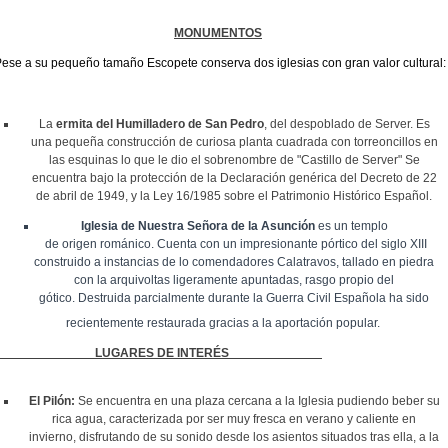
MONUMENTOS
ese a su pequeño tamaño Escopete conserva dos iglesias con gran valor cultural:
La
ermita del Humilladero de San Pedro
, del despoblado de Server. Es
una pequeña construcción de curiosa planta cuadrada con torreoncillos en
las esquinas lo que le dio el sobrenombre de "Castillo de Server"
Se
encuentra bajo la protección de la Declaración genérica del Decreto de 22
de abril de 1949, y la Ley 16/1985 sobre el Patrimonio Histórico Español.
Iglesia
de Nuestra Señora de la Asunción
es un templo
de
origen
románico. Cuenta con un impresionante pórtico del siglo XIII
construido a instancias de lo comendadores Calatravos, tallado en piedra
con la arquivoltas ligeramente apuntadas, rasgo propio del
gótico. Destruida parcialmente durante la Guerra Civil Esp
añola ha sido
recientemente restaurada gracias a la aportación popular.
LUGARES DE INTERÉS
El Pilón:
Se encuentra en una p
laza cercana a la Iglesia pudiendo beber su
rica agua, caracterizada por ser muy fresca en verano y caliente en
invierno, disfrutando de su sonido desde los asientos situados tras ella, a la