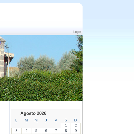
Login
Agosto 2026
L
M
M
J
V
S
D
1
2
3
4
5
6
7
8
9