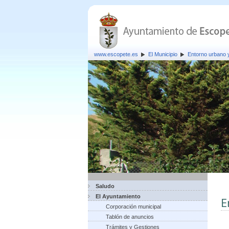
www.escopete.es
El Municipio
Entorno urbano
Saludo
El Ayuntamiento
E
Corporación municipal
Tablón de anuncios
Trámites y Gestiones