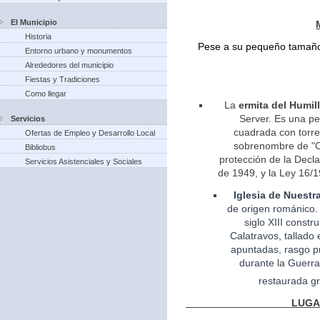
El Municipio
Historia
Pese a su pequeño tamaño 
Entorno urbano y monumentos
Alrededores del municipio
Fiestas y Tradiciones
Como llegar
La
ermita del Humil
Server. Es una pe
Servicios
cuadrada con torreo
Ofertas de Empleo y Desarrollo Local
sobrenombre de "Ca
Bibliobus
protección de la Decla
Servicios Asistenciales y Sociales
de 1949, y la Ley 16/1
Iglesia
de Nuestr
de
origen
románico.
siglo XIII const
Calatravos, tallado 
apuntadas, rasgo pr
durante la Guerra
restaurada gr
LUGARES