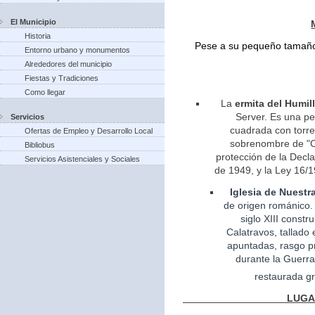
El Municipio
Historia
Pese a su pequeño tamaño 
Entorno urbano y monumentos
Alrededores del municipio
Fiestas y Tradiciones
Como llegar
La
ermita del Humil
Server. Es una pe
Servicios
cuadrada con torreo
Ofertas de Empleo y Desarrollo Local
sobrenombre de "Ca
Bibliobus
protección de la Decla
Servicios Asistenciales y Sociales
de 1949, y la Ley 16/1
Iglesia
de Nuestr
de
origen
románico.
siglo XIII const
Calatravos, tallado 
apuntadas, rasgo pr
durante la Guerra
restaurada gr
LUGARES