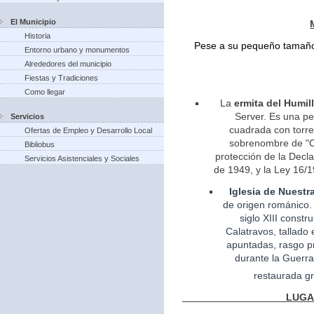
El Municipio
Historia
Pese a su pequeño tamaño 
Entorno urbano y monumentos
Alrededores del municipio
Fiestas y Tradiciones
Como llegar
La
ermita del Humil
Server. Es una pe
Servicios
cuadrada con torreo
Ofertas de Empleo y Desarrollo Local
sobrenombre de "Ca
Bibliobus
protección de la Decla
Servicios Asistenciales y Sociales
de 1949, y la Ley 16/1
Iglesia
de Nuestr
de
origen
románico.
siglo XIII const
Calatravos, tallado 
apuntadas, rasgo pr
durante la Guerra
restaurada gr
LUGARES