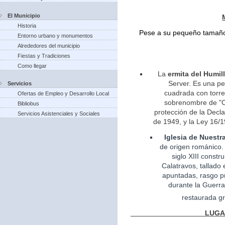
El Municipio
Historia
Pese a su pequeño tamaño 
Entorno urbano y monumentos
Alrededores del municipio
Fiestas y Tradiciones
Como llegar
La
ermita del Humil
Server. Es una pe
Servicios
cuadrada con torreo
Ofertas de Empleo y Desarrollo Local
sobrenombre de "Ca
Bibliobus
protección de la Decla
Servicios Asistenciales y Sociales
de 1949, y la Ley 16/1
Iglesia
de Nuestr
de
origen
románico.
siglo XIII const
Calatravos, tallado 
apuntadas, rasgo pr
durante la Guerra
restaurada gr
LUGARES