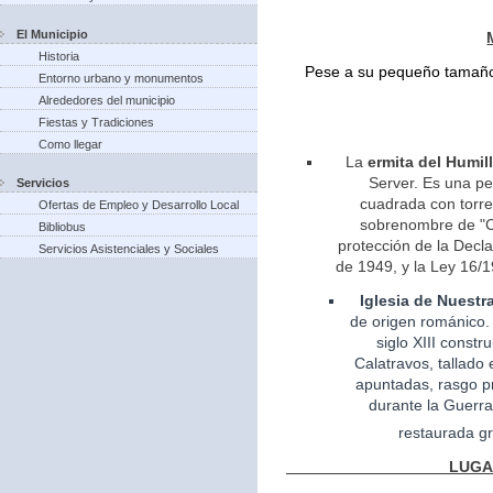
El Municipio
Historia
Pese a su pequeño tamaño 
Entorno urbano y monumentos
Alrededores del municipio
Fiestas y Tradiciones
Como llegar
La
ermita del Humil
Server. Es una pe
Servicios
cuadrada con torreo
Ofertas de Empleo y Desarrollo Local
sobrenombre de "Ca
Bibliobus
protección de la Decla
Servicios Asistenciales y Sociales
de 1949, y la Ley 16/1
Iglesia
de Nuestr
de
origen
románico.
siglo XIII const
Calatravos, tallado 
apuntadas, rasgo pr
durante la Guerra
restaurada gr
LUGARES