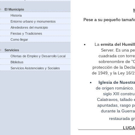
El Municipio
Historia
Pese a su pequeño tamaño 
Entorno urbano y monumentos
Alrededores del municipio
Fiestas y Tradiciones
Como llegar
La
ermita del Humil
Server. Es una pe
Servicios
cuadrada con torreo
Ofertas de Empleo y Desarrollo Local
sobrenombre de "Ca
Bibliobus
protección de la Decla
Servicios Asistenciales y Sociales
de 1949, y la Ley 16/1
Iglesia
de Nuestr
de
origen
románico.
siglo XIII const
Calatravos, tallado 
apuntadas, rasgo pr
durante la Guerra
restaurada gr
LUGARES