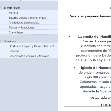
El Municipio
Historia
Pese a su pequeño tamaño 
Entorno urbano y monumentos
Alrededores del municipio
Fiestas y Tradiciones
Como llegar
La
ermita del Humil
Server. Es una pe
Servicios
cuadrada con torreo
Ofertas de Empleo y Desarrollo Local
sobrenombre de "Ca
Bibliobus
protección de la Decla
Servicios Asistenciales y Sociales
de 1949, y la Ley 16/1
Iglesia
de Nuestr
de
origen
románico.
siglo XIII const
Calatravos, tallado 
apuntadas, rasgo pr
durante la Guerra
restaurada gr
LUGARES