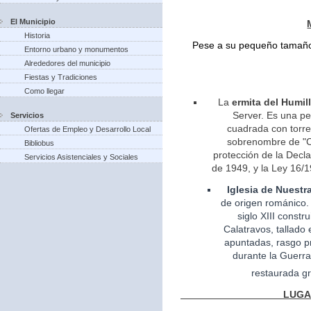
El Municipio
Historia
Pese a su pequeño tamaño 
Entorno urbano y monumentos
Alrededores del municipio
Fiestas y Tradiciones
Como llegar
La
ermita del Humil
Server. Es una pe
Servicios
cuadrada con torreo
Ofertas de Empleo y Desarrollo Local
sobrenombre de "Ca
Bibliobus
protección de la Decla
Servicios Asistenciales y Sociales
de 1949, y la Ley 16/1
Iglesia
de Nuestr
de
origen
románico.
siglo XIII const
Calatravos, tallado 
apuntadas, rasgo pr
durante la Guerra
restaurada gr
LUGARES