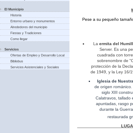
El Municipio
Historia
Pese a su pequeño tamaño 
Entorno urbano y monumentos
Alrededores del municipio
Fiestas y Tradiciones
Como llegar
La
ermita del Humil
Server. Es una pe
Servicios
cuadrada con torreo
Ofertas de Empleo y Desarrollo Local
sobrenombre de "Ca
Bibliobus
protección de la Decla
Servicios Asistenciales y Sociales
de 1949, y la Ley 16/1
Iglesia
de Nuestr
de
origen
románico.
siglo XIII const
Calatravos, tallado 
apuntadas, rasgo pr
durante la Guerra
restaurada gr
LUGARES