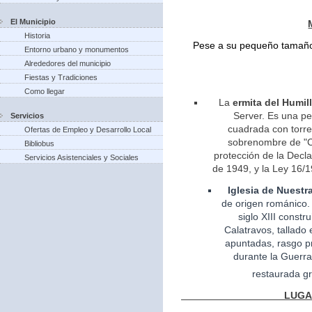
El Municipio
Historia
Pese a su pequeño tamaño 
Entorno urbano y monumentos
Alrededores del municipio
Fiestas y Tradiciones
Como llegar
La
ermita del Humil
Server. Es una pe
Servicios
cuadrada con torreo
Ofertas de Empleo y Desarrollo Local
sobrenombre de "Ca
Bibliobus
protección de la Decla
Servicios Asistenciales y Sociales
de 1949, y la Ley 16/1
Iglesia
de Nuestr
de
origen
románico.
siglo XIII const
Calatravos, tallado 
apuntadas, rasgo pr
durante la Guerra
restaurada gr
LUGARES