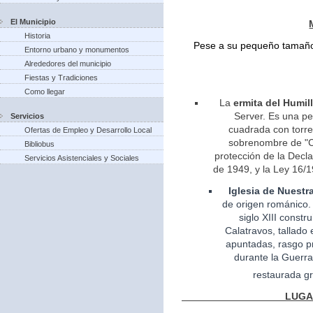
El Municipio
Historia
Pese a su pequeño tamaño 
Entorno urbano y monumentos
Alrededores del municipio
Fiestas y Tradiciones
Como llegar
La
ermita del Humil
Server. Es una pe
Servicios
cuadrada con torreo
Ofertas de Empleo y Desarrollo Local
sobrenombre de "Ca
Bibliobus
protección de la Decla
Servicios Asistenciales y Sociales
de 1949, y la Ley 16/1
Iglesia
de Nuestr
de
origen
románico.
siglo XIII const
Calatravos, tallado 
apuntadas, rasgo pr
durante la Guerra
restaurada gr
LUGARES