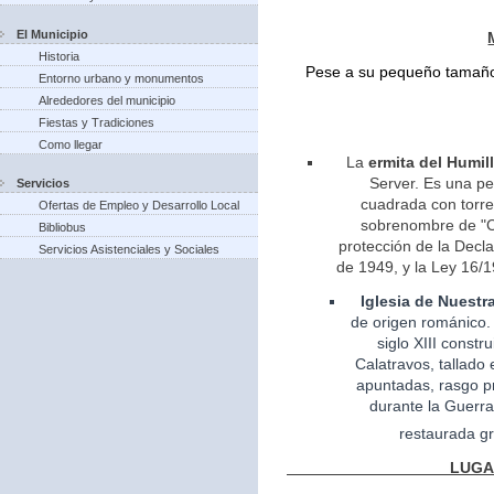
El Municipio
Historia
Pese a su pequeño tamaño 
Entorno urbano y monumentos
Alrededores del municipio
Fiestas y Tradiciones
Como llegar
La
ermita del Humil
Server. Es una pe
Servicios
cuadrada con torreo
Ofertas de Empleo y Desarrollo Local
sobrenombre de "Ca
Bibliobus
protección de la Decla
Servicios Asistenciales y Sociales
de 1949, y la Ley 16/1
Iglesia
de Nuestr
de
origen
románico.
siglo XIII const
Calatravos, tallado 
apuntadas, rasgo pr
durante la Guerra
restaurada gr
LUGARES