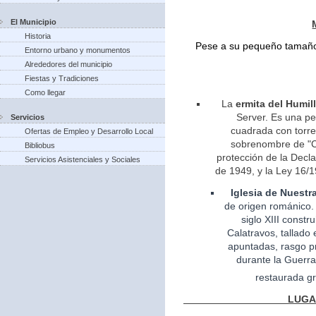
El Municipio
Historia
Pese a su pequeño tamaño 
Entorno urbano y monumentos
Alrededores del municipio
Fiestas y Tradiciones
Como llegar
La
ermita del Humil
Server. Es una pe
Servicios
cuadrada con torreo
Ofertas de Empleo y Desarrollo Local
sobrenombre de "Ca
Bibliobus
protección de la Decla
Servicios Asistenciales y Sociales
de 1949, y la Ley 16/1
Iglesia
de Nuestr
de
origen
románico.
siglo XIII const
Calatravos, tallado 
apuntadas, rasgo pr
durante la Guerra
restaurada gr
LUGARES