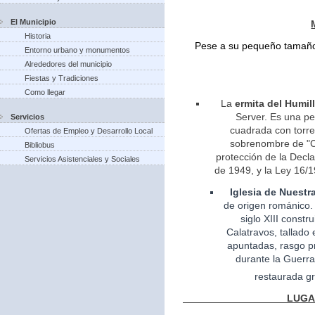
El Municipio
Historia
Pese a su pequeño tamaño 
Entorno urbano y monumentos
Alrededores del municipio
Fiestas y Tradiciones
Como llegar
La
ermita del Humil
Server. Es una pe
Servicios
cuadrada con torreo
Ofertas de Empleo y Desarrollo Local
sobrenombre de "Ca
Bibliobus
protección de la Decla
Servicios Asistenciales y Sociales
de 1949, y la Ley 16/1
Iglesia
de Nuestr
de
origen
románico.
siglo XIII const
Calatravos, tallado 
apuntadas, rasgo pr
durante la Guerra
restaurada gr
LUGARES