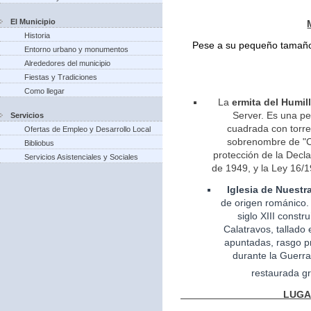
El Municipio
Historia
Pese a su pequeño tamaño 
Entorno urbano y monumentos
Alrededores del municipio
Fiestas y Tradiciones
Como llegar
La
ermita del Humil
Server. Es una pe
Servicios
cuadrada con torreo
Ofertas de Empleo y Desarrollo Local
sobrenombre de "Ca
Bibliobus
protección de la Decla
Servicios Asistenciales y Sociales
de 1949, y la Ley 16/1
Iglesia
de Nuestr
de
origen
románico.
siglo XIII const
Calatravos, tallado 
apuntadas, rasgo pr
durante la Guerra
restaurada gr
LUGARES