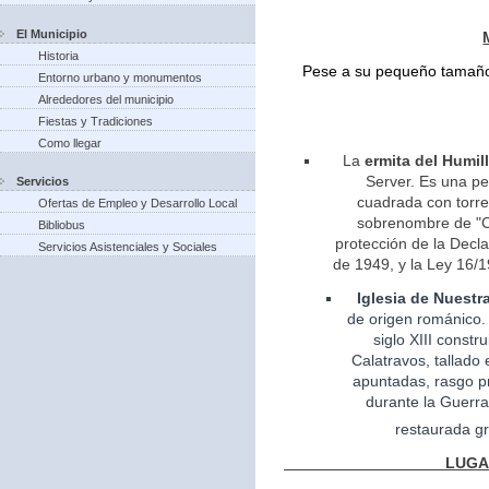
El Municipio
Historia
Pese a su pequeño tamaño 
Entorno urbano y monumentos
Alrededores del municipio
Fiestas y Tradiciones
Como llegar
La
ermita del Humil
Server. Es una pe
Servicios
cuadrada con torreo
Ofertas de Empleo y Desarrollo Local
sobrenombre de "Ca
Bibliobus
protección de la Decla
Servicios Asistenciales y Sociales
de 1949, y la Ley 16/1
Iglesia
de Nuestr
de
origen
románico.
siglo XIII const
Calatravos, tallado 
apuntadas, rasgo pr
durante la Guerra
restaurada gr
LUGARES