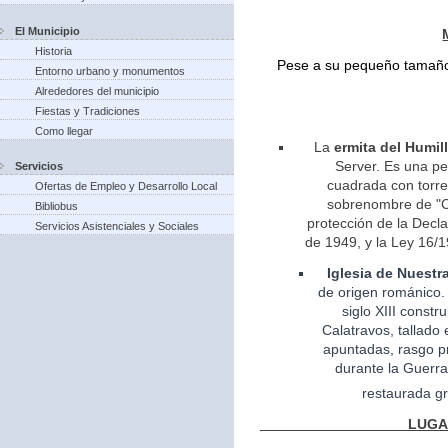
El Municipio
Historia
Pese a su pequeño tamaño 
Entorno urbano y monumentos
Alrededores del municipio
Fiestas y Tradiciones
Como llegar
La
ermita del Humil
Server. Es una pe
Servicios
cuadrada con torreo
Ofertas de Empleo y Desarrollo Local
sobrenombre de "Ca
Bibliobus
protección de la Decla
Servicios Asistenciales y Sociales
de 1949, y la Ley 16/1
Iglesia
de Nuestr
de
origen
románico.
siglo XIII const
Calatravos, tallado 
apuntadas, rasgo pr
durante la Guerra
restaurada gr
LUGARES