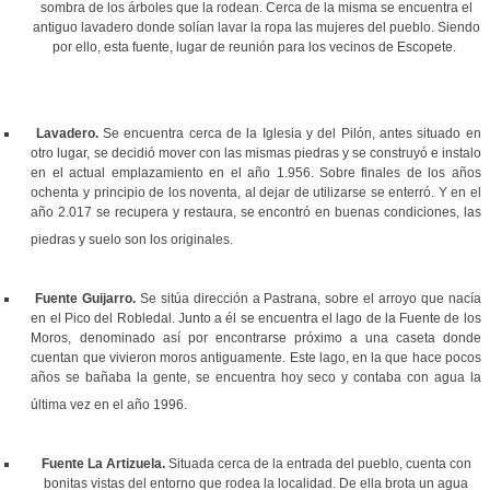
sombra de los árboles que la rodean. Cerca de la misma se encuentra el
antiguo lavadero donde solían lavar la ropa las mujeres del pueblo. Siendo
por ello,
esta fuente, lugar de reunión para los vecinos de Escopete.
Lavadero.
Se encuentra cerca de la Iglesia y del Pilón, antes situado en
otro lugar, se decidió mover con las mismas piedras y se construyó e instalo
en el actual emplazamiento en el año 1.956. Sobre finales de los años
ochenta y principio de los noventa, al dejar de utilizarse se enterró. Y en el
año 2.017 se recupera y restaura, se encontró en buenas condiciones, las
piedras y suelo son los originales.
Fuente Guijarro.
Se sitúa dirección a Pastrana, sobre el arroyo que nacía
en el Pico del Robledal. Junto a él se encuentra el lago de la Fuente de los
Moros, denominado así por encontrarse próximo a una caseta donde
cuentan que vivieron moros antiguamente. Este lago, en la que hace pocos
años se bañaba la gente, se encuentra hoy seco y contaba con agua la
última vez en el año 1996.
Fuente La Artizuela.
Situada cerca de la entrada del pueblo, cuenta con
bonitas vistas del entorno que rodea la localidad. De ella brota un agua