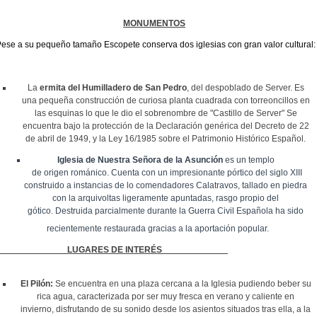
MONUMENTOS
ese a su pequeño tamaño Escopete conserva dos iglesias con gran valor cultural:
La
ermita del Humilladero de San Pedro
, del despoblado de Server. Es
una pequeña construcción de curiosa planta cuadrada con torreoncillos en
las esquinas lo que le dio el sobrenombre de "Castillo de Server"
Se
encuentra bajo la protección de la Declaración genérica del Decreto de 22
de abril de 1949, y la Ley 16/1985 sobre el Patrimonio Histórico Español.
Iglesia
de Nuestra Señora de la Asunción
es un templo
de
origen
románico. Cuenta con un impresionante pórtico del siglo XIII
construido a instancias de lo comendadores Calatravos, tallado en piedra
con la arquivoltas ligeramente apuntadas, rasgo propio del
gótico. Destruida parcialmente durante la Guerra Civil Esp
añola ha sido
recientemente restaurada gracias a la aportación popular.
LUGARES DE INTERÉS
El Pilón:
Se encuentra en una p
laza cercana a la Iglesia pudiendo beber su
rica agua, caracterizada por ser muy fresca en verano y caliente en
invierno, disfrutando de su sonido desde los asientos situados tras ella, a la