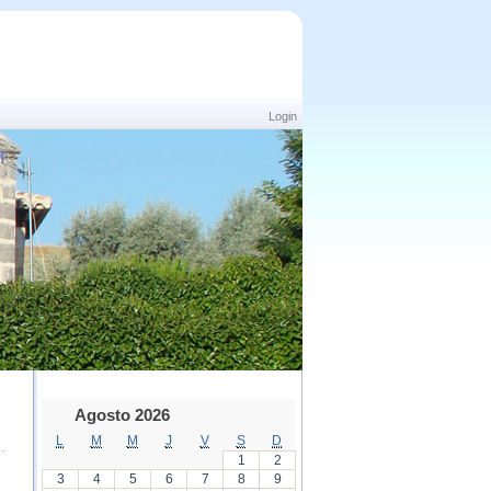
Login
Agosto 2026
L
M
M
J
V
S
D
1
2
3
4
5
6
7
8
9