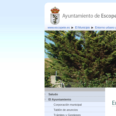
www.escopete.es
El Municipio
Entorno urbano
Saludo
El Ayuntamiento
E
Corporación municipal
Tablón de anuncios
Trámites y Gestiones