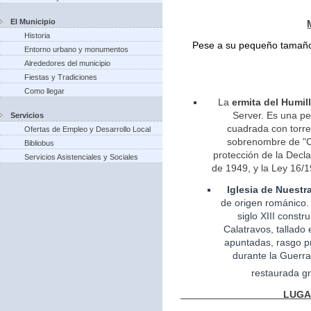
El Municipio
Historia
Pese a su pequeño tamaño 
Entorno urbano y monumentos
Alrededores del municipio
Fiestas y Tradiciones
Como llegar
La
ermita del Humil
Server. Es una pe
Servicios
cuadrada con torreo
Ofertas de Empleo y Desarrollo Local
sobrenombre de "Ca
Bibliobus
protección de la Decla
Servicios Asistenciales y Sociales
de 1949, y la Ley 16/1
Iglesia
de Nuestr
de
origen
románico.
siglo XIII const
Calatravos, tallado 
apuntadas, rasgo pr
durante la Guerra
restaurada gr
LUGARES