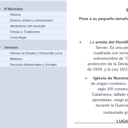
El Municipio
Historia
Pese a su pequeño tamaño 
Entorno urbano y monumentos
Alrededores del municipio
Fiestas y Tradiciones
Como llegar
La
ermita del Humil
Server. Es una pe
Servicios
cuadrada con torreo
Ofertas de Empleo y Desarrollo Local
sobrenombre de "Ca
Bibliobus
protección de la Decla
Servicios Asistenciales y Sociales
de 1949, y la Ley 16/1
Iglesia
de Nuestr
de
origen
románico.
siglo XIII const
Calatravos, tallado 
apuntadas, rasgo pr
durante la Guerra
restaurada gr
LUGARES