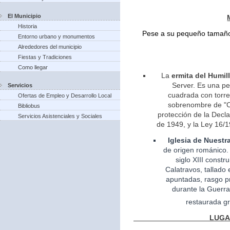
El Municipio
Historia
Pese a su pequeño tamaño 
Entorno urbano y monumentos
Alrededores del municipio
Fiestas y Tradiciones
Como llegar
La
ermita del Humil
Server. Es una pe
Servicios
cuadrada con torreo
Ofertas de Empleo y Desarrollo Local
sobrenombre de "Ca
Bibliobus
protección de la Decla
Servicios Asistenciales y Sociales
de 1949, y la Ley 16/1
Iglesia
de Nuestr
de
origen
románico.
siglo XIII const
Calatravos, tallado 
apuntadas, rasgo pr
durante la Guerra
restaurada gr
LUGARES