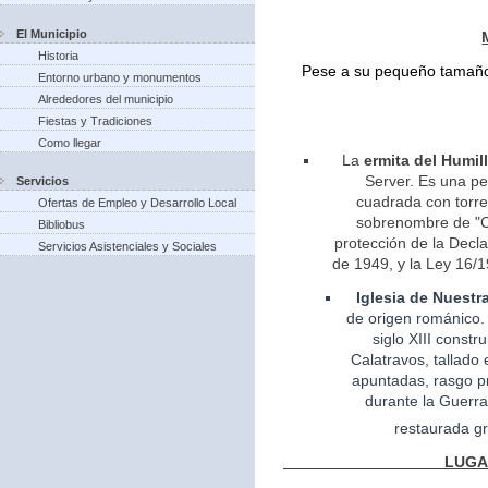
El Municipio
Historia
Pese a su pequeño tamaño 
Entorno urbano y monumentos
Alrededores del municipio
Fiestas y Tradiciones
Como llegar
La
ermita del Humil
Server. Es una pe
Servicios
cuadrada con torreo
Ofertas de Empleo y Desarrollo Local
sobrenombre de "Ca
Bibliobus
protección de la Decla
Servicios Asistenciales y Sociales
de 1949, y la Ley 16/1
Iglesia
de Nuestr
de
origen
románico.
siglo XIII const
Calatravos, tallado 
apuntadas, rasgo pr
durante la Guerra
restaurada gr
LUGARES