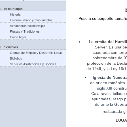
El Municipio
Historia
Pese a su pequeño tamaño 
Entorno urbano y monumentos
Alrededores del municipio
Fiestas y Tradiciones
Como llegar
La
ermita del Humil
Server. Es una pe
Servicios
cuadrada con torreo
Ofertas de Empleo y Desarrollo Local
sobrenombre de "Ca
Bibliobus
protección de la Decla
Servicios Asistenciales y Sociales
de 1949, y la Ley 16/1
Iglesia
de Nuestr
de
origen
románico.
siglo XIII const
Calatravos, tallado 
apuntadas, rasgo pr
durante la Guerra
restaurada gr
LUGARES