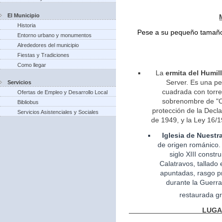
El Municipio
Historia
Pese a su pequeño tamaño 
Entorno urbano y monumentos
Alrededores del municipio
Fiestas y Tradiciones
Como llegar
La
ermita del Humil
Server. Es una pe
Servicios
cuadrada con torreo
Ofertas de Empleo y Desarrollo Local
sobrenombre de "Ca
Bibliobus
protección de la Decla
Servicios Asistenciales y Sociales
de 1949, y la Ley 16/1
Iglesia
de Nuestr
de
origen
románico.
siglo XIII const
Calatravos, tallado 
apuntadas, rasgo pr
durante la Guerra
restaurada gr
LUGARES