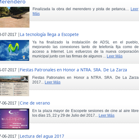
Merendero
Finalizada la obra del merendero y pista de petanca....
Leer
Más
|
La tecnología llega a Escopete
0-07-2017
Ya ha finalizado la instalación de ADSL en el pueblo,
mejorando las conexiones tanto de telefonía fija como de
acceso a Internet. Los esfuerzos de la nueva corporación
municipal junto con las firmas de algunos ...
Leer Más
|
Fiestas Patronales en Honor a NTRA. SRA. De La Zarza
6-07-2017
Fiestas Patronales en Honor a NTRA. SRA. De La Zarza
2017...
Leer Más
|
Cine de verano
7-06-2017
En la plaza mayor de Escopete sesiones de cine al aire libre
los días 15, 22 y 29 de Julio del 2017...
Leer Más
|
Lectura del agua 2017
7-06-2017