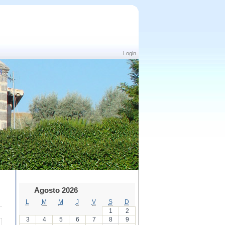
Login
Agosto 2026
L
M
M
J
V
S
D
1
2
3
4
5
6
7
8
9