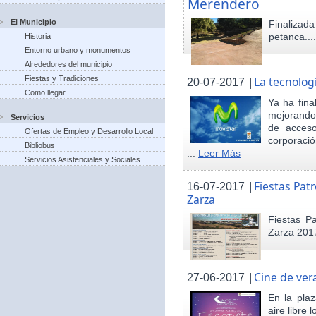
Merendero
El Municipio
Finaliza
petanca...
Historia
Entorno urbano y monumentos
Alrededores del municipio
Fiestas y Tradiciones
|
La tecnolog
20-07-2017
Como llegar
Ya ha fina
mejorando 
Servicios
de acceso
Ofertas de Empleo y Desarrollo Local
corporació
Bibliobus
...
Leer Más
Servicios Asistenciales y Sociales
|
Fiestas Pat
16-07-2017
Zarza
Fiestas P
Zarza 201
|
Cine de ver
27-06-2017
En la pla
aire libre 