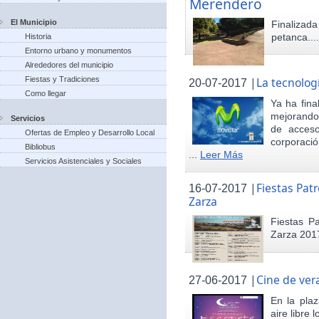
Merendero
El Municipio
Finaliza
petanca...
Historia
Entorno urbano y monumentos
Alrededores del municipio
Fiestas y Tradiciones
|
La tecnolog
20-07-2017
Como llegar
Ya ha fina
mejorando 
Servicios
de acceso
Ofertas de Empleo y Desarrollo Local
corporació
Bibliobus
...
Leer Más
Servicios Asistenciales y Sociales
|
Fiestas Pat
16-07-2017
Zarza
Fiestas P
Zarza 201
|
Cine de ver
27-06-2017
En la pla
aire libre 