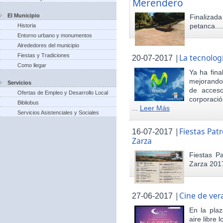
Merendero
El Municipio
Finaliza
petanca...
Historia
Entorno urbano y monumentos
Alrededores del municipio
Fiestas y Tradiciones
|
La tecnolog
20-07-2017
Como llegar
Ya ha fina
mejorando 
Servicios
de acceso
Ofertas de Empleo y Desarrollo Local
corporació
Bibliobus
...
Leer Más
Servicios Asistenciales y Sociales
|
Fiestas Pat
16-07-2017
Zarza
Fiestas P
Zarza 201
|
Cine de ver
27-06-2017
En la pla
aire libre 