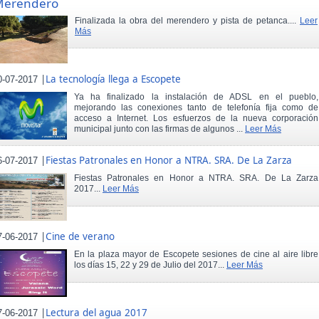
Merendero
Finalizada la obra del merendero y pista de petanca....
Leer
Más
|
La tecnología llega a Escopete
0-07-2017
Ya ha finalizado la instalación de ADSL en el pueblo,
mejorando las conexiones tanto de telefonía fija como de
acceso a Internet. Los esfuerzos de la nueva corporación
municipal junto con las firmas de algunos ...
Leer Más
|
Fiestas Patronales en Honor a NTRA. SRA. De La Zarza
6-07-2017
Fiestas Patronales en Honor a NTRA. SRA. De La Zarza
2017...
Leer Más
|
Cine de verano
7-06-2017
En la plaza mayor de Escopete sesiones de cine al aire libre
los días 15, 22 y 29 de Julio del 2017...
Leer Más
|
Lectura del agua 2017
7-06-2017