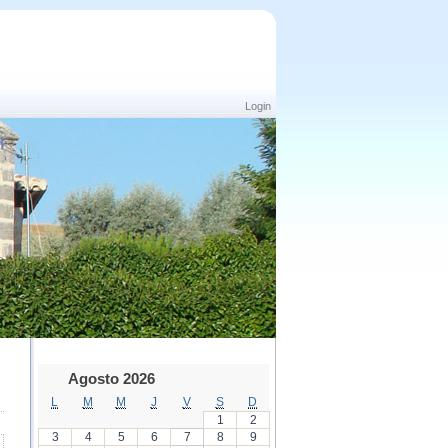
Login
Agosto 2026
L
M
M
J
V
S
D
1
2
3
4
5
6
7
8
9