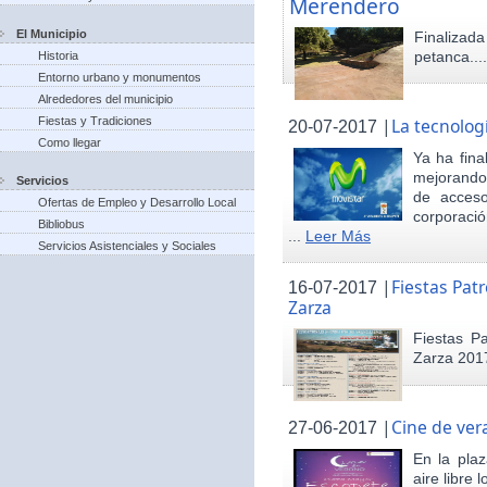
Merendero
El Municipio
Finaliza
petanca...
Historia
Entorno urbano y monumentos
Alrededores del municipio
Fiestas y Tradiciones
|
La tecnolog
20-07-2017
Como llegar
Ya ha fina
mejorando 
Servicios
de acceso
Ofertas de Empleo y Desarrollo Local
corporació
Bibliobus
...
Leer Más
Servicios Asistenciales y Sociales
|
Fiestas Pat
16-07-2017
Zarza
Fiestas P
Zarza 201
|
Cine de ver
27-06-2017
En la pla
aire libre 