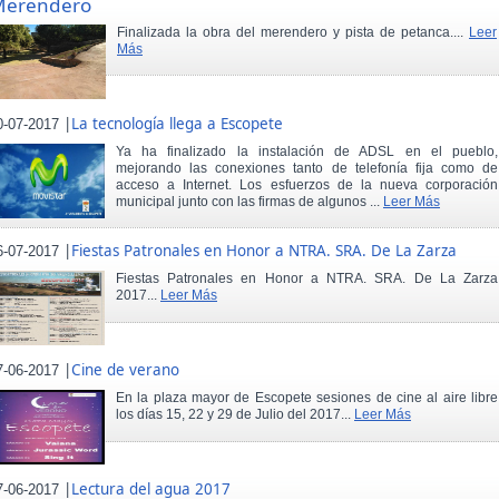
Merendero
Finalizada la obra del merendero y pista de petanca....
Leer
Más
|
La tecnología llega a Escopete
0-07-2017
Ya ha finalizado la instalación de ADSL en el pueblo,
mejorando las conexiones tanto de telefonía fija como de
acceso a Internet. Los esfuerzos de la nueva corporación
municipal junto con las firmas de algunos ...
Leer Más
|
Fiestas Patronales en Honor a NTRA. SRA. De La Zarza
6-07-2017
Fiestas Patronales en Honor a NTRA. SRA. De La Zarza
2017...
Leer Más
|
Cine de verano
7-06-2017
En la plaza mayor de Escopete sesiones de cine al aire libre
los días 15, 22 y 29 de Julio del 2017...
Leer Más
|
Lectura del agua 2017
7-06-2017