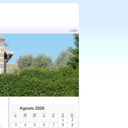
Login
Agosto 2026
L
M
M
J
V
S
D
1
2
3
4
5
6
7
8
9