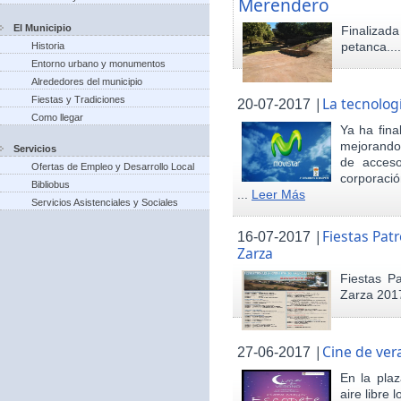
Merendero
El Municipio
Finaliza
petanca...
Historia
Entorno urbano y monumentos
Alrededores del municipio
Fiestas y Tradiciones
|
La tecnolog
20-07-2017
Como llegar
Ya ha fina
mejorando 
Servicios
de acceso
Ofertas de Empleo y Desarrollo Local
corporació
Bibliobus
...
Leer Más
Servicios Asistenciales y Sociales
|
Fiestas Pat
16-07-2017
Zarza
Fiestas P
Zarza 201
|
Cine de ver
27-06-2017
En la pla
aire libre 